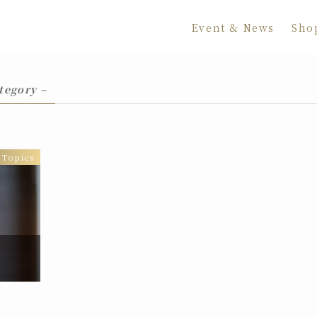
Event & News
Sho
tegory –
Topics