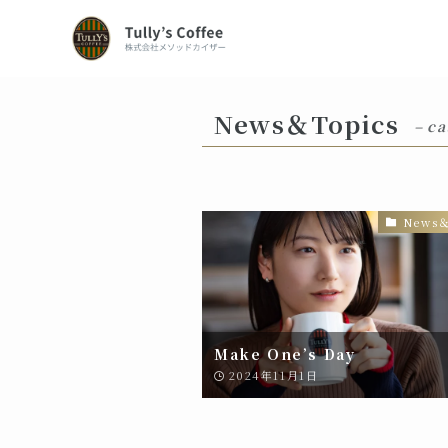
ホーム
News＆Topics
News＆Topics
– ca
News＆
Make One’s Day
2024年11月1日